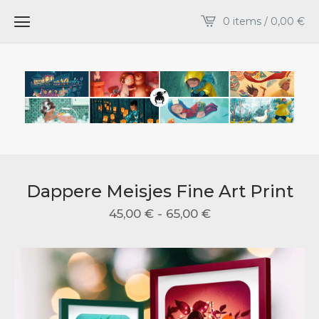
0 items /
0,00
€
Dappere Meisjes Fine Art Print
45,00
€
-
65,00
€